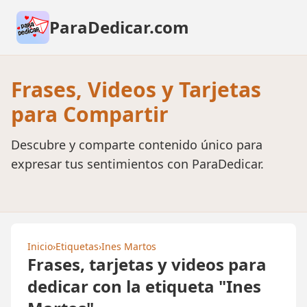
ParaDedicar.com
Frases, Videos y Tarjetas
para Compartir
Descubre y comparte contenido único para
expresar tus sentimientos con ParaDedicar.
Inicio
›
Etiquetas
›
Ines Martos
Frases, tarjetas y videos para
dedicar con la etiqueta "Ines