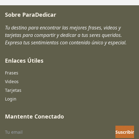
Sobre ParaDedicar
Tu destino para encontrar las mejores frases, videos y
tarjetas para compartir y dedicar a tus seres queridos.
Expresa tus sentimientos con contenido único y especial.
Enlaces Útiles
Frases
Videos
Tarjetas
Login
Mantente Conectado
Suscribir