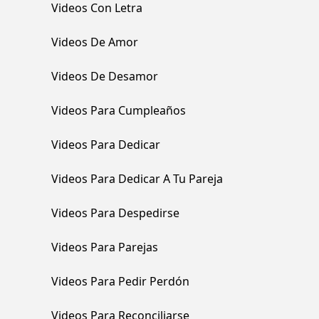
Videos Con Letra
Videos De Amor
Videos De Desamor
Videos Para Cumpleaños
Videos Para Dedicar
Videos Para Dedicar A Tu Pareja
Videos Para Despedirse
Videos Para Parejas
Videos Para Pedir Perdón
Videos Para Reconciliarse