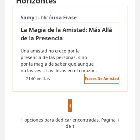
"Horizontes"
Samy
publicó
una Frase
:
La Magia de la Amistad: Más Allá
de la Presencia
Una amistad no crece por la
presencia de las personas, sino
por la magia de saber que aunque
7140 visitas
Frases De Amistad
1
1 opciones para dedicar encontradas. Página 1
de 1