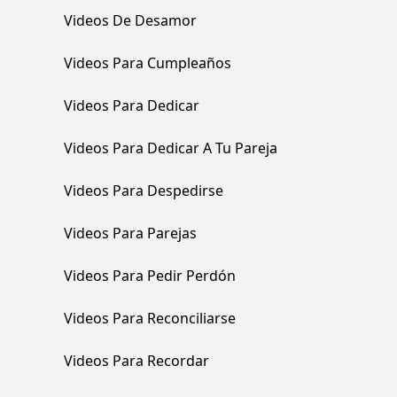
Videos De Desamor
Videos Para Cumpleaños
Videos Para Dedicar
Videos Para Dedicar A Tu Pareja
Videos Para Despedirse
Videos Para Parejas
Videos Para Pedir Perdón
Videos Para Reconciliarse
Videos Para Recordar