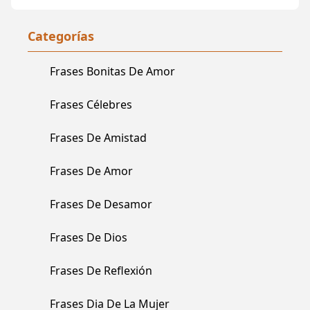
Categorías
Frases Bonitas De Amor
Frases Célebres
Frases De Amistad
Frases De Amor
Frases De Desamor
Frases De Dios
Frases De Reflexión
Frases Dia De La Mujer