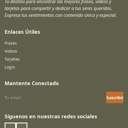
Tu destino para encontrar las mejores frases, videos y
tarjetas para compartir y dedicar a tus seres queridos.
Expresa tus sentimientos con contenido único y especial.
Enlaces Útiles
Frases
Videos
Tarjetas
Login
Mantente Conectado
Suscribir
Síguenos en nuestras redes sociales