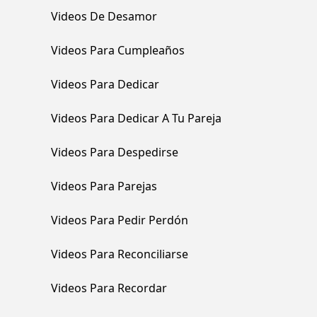
Videos De Desamor
Videos Para Cumpleaños
Videos Para Dedicar
Videos Para Dedicar A Tu Pareja
Videos Para Despedirse
Videos Para Parejas
Videos Para Pedir Perdón
Videos Para Reconciliarse
Videos Para Recordar