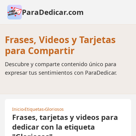
ParaDedicar.com
Frases, Videos y Tarjetas
para Compartir
Descubre y comparte contenido único para
expresar tus sentimientos con ParaDedicar.
Inicio
›
Etiquetas
›
Gloriosos
Frases, tarjetas y videos para
dedicar con la etiqueta