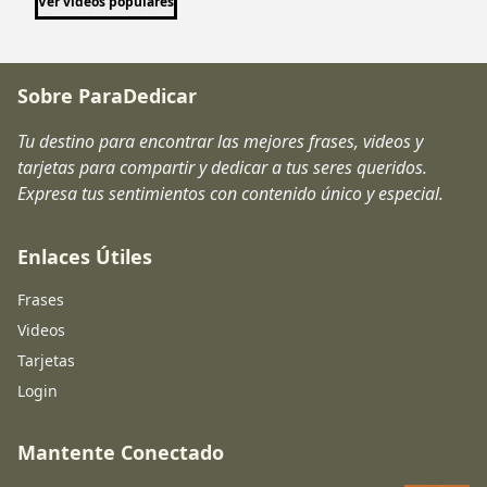
Ver videos populares
Sobre ParaDedicar
Tu destino para encontrar las mejores frases, videos y
tarjetas para compartir y dedicar a tus seres queridos.
Expresa tus sentimientos con contenido único y especial.
Enlaces Útiles
Frases
Videos
Tarjetas
Login
Mantente Conectado