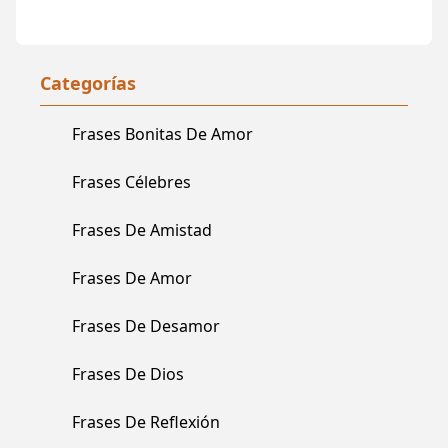
Categorías
Frases Bonitas De Amor
Frases Célebres
Frases De Amistad
Frases De Amor
Frases De Desamor
Frases De Dios
Frases De Reflexión