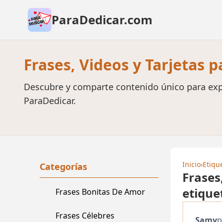
ParaDedicar.com
Frases, Videos y Tarjetas 
Descubre y comparte contenido único para exp
ParaDedicar.
Inicio
›
Etiqu
Categorías
Frases
etique
Frases Bonitas De Amor
Frases Célebres
Samy
p