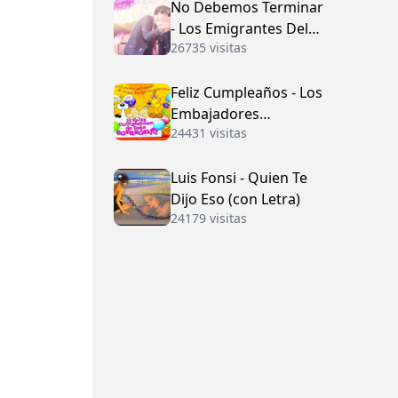
No Debemos Terminar
- Los Emigrantes Del
26735 visitas
Vallenato
Feliz Cumpleaños - Los
Embajadores
24431 visitas
Vallenatos (con Letra)
Luis Fonsi - Quien Te
Dijo Eso (con Letra)
24179 visitas