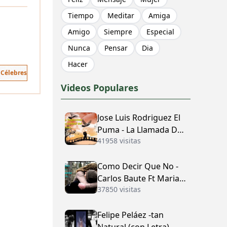
Tiempo
Meditar
Amiga
Amigo
Siempre
Especial
Nunca
Pensar
Dia
Hacer
 Célebres
Videos Populares
Jose Luis Rodriguez El
Puma - La Llamada Del
41958 visitas
Amor (con Letra)
Como Decir Que No -
Carlos Baute Ft Maria
37850 visitas
José (con Letra)
Felipe Peláez -tan