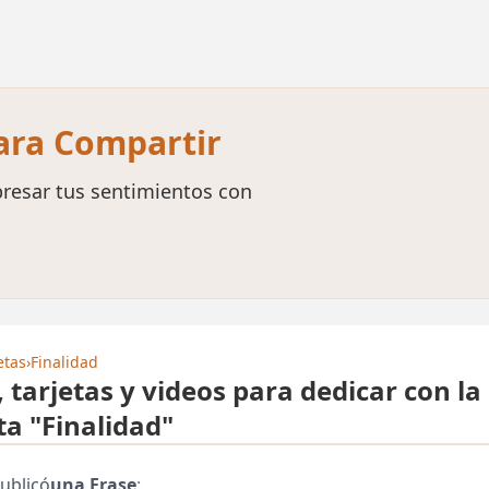
para Compartir
resar tus sentimientos con
etas
›
Finalidad
, tarjetas y videos para dedicar con la
ta "Finalidad"
ublicó
una Frase
: