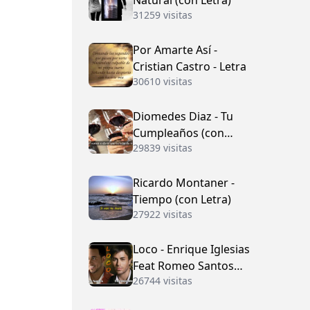
Natural (con Letra)
31259 visitas
Por Amarte Así -
Cristian Castro - Letra
30610 visitas
Diomedes Diaz - Tu
Cumpleaños (con
29839 visitas
Letra)
Ricardo Montaner -
Tiempo (con Letra)
27922 visitas
Loco - Enrique Iglesias
Feat Romeo Santos
26744 visitas
(con Letra)