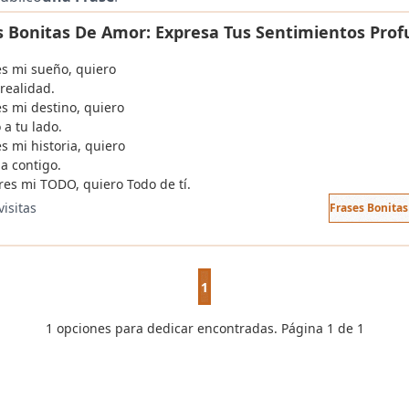
s Bonitas De Amor: Expresa Tus Sentimientos Pro
es mi sueño, quiero
realidad.
es mi destino, quiero
 a tu lado.
es mi historia, quiero
la contigo.
eres mi TODO, quiero Todo de tí.
visitas
Frases Bonita
1
1 opciones para dedicar encontradas. Página 1 de 1