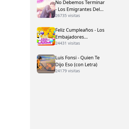
No Debemos Terminar
- Los Emigrantes Del
26735 visitas
Vallenato
Feliz Cumpleaños - Los
Embajadores
24431 visitas
Vallenatos (con Letra)
Luis Fonsi - Quien Te
Dijo Eso (con Letra)
24179 visitas