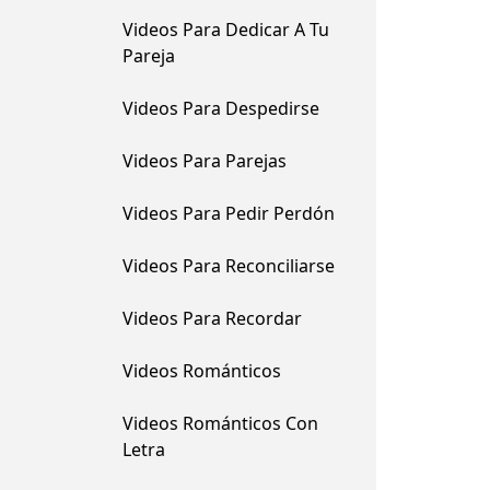
Videos Para Dedicar A Tu
Pareja
Videos Para Despedirse
Videos Para Parejas
Videos Para Pedir Perdón
Videos Para Reconciliarse
Videos Para Recordar
Videos Románticos
Videos Románticos Con
Letra