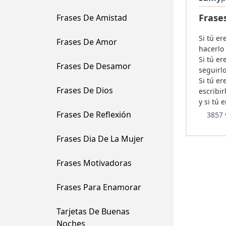
Frase
Frases De Amistad
Si tú er
Frases De Amor
hacerlo 
Si tú er
Frases De Desamor
seguirlo
Si tú er
Frases De Dios
escribir
y si tú 
Frases De Reflexión
3857 
Frases Dia De La Mujer
Frases Motivadoras
Frases Para Enamorar
Tarjetas De Buenas
Noches