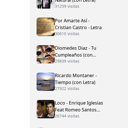
Natural (con Letra)
31259 visitas
Por Amarte Así -
Cristian Castro - Letra
30610 visitas
Diomedes Diaz - Tu
Cumpleaños (con
29839 visitas
Letra)
Ricardo Montaner -
Tiempo (con Letra)
27922 visitas
Loco - Enrique Iglesias
Feat Romeo Santos
26744 visitas
(con Letra)