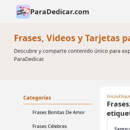
ParaDedicar.com
Frases, Videos y Tarjetas 
Descubre y comparte contenido único para exp
ParaDedicar.
Inicio
›
Etiqu
Categorías
Frases
etiquet
Frases Bonitas De Amor
Frases Célebres
Samy
p