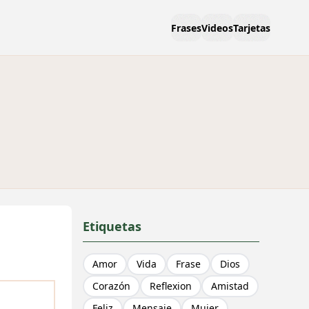
Frases
Videos
Tarjetas
Etiquetas
Amor
Vida
Frase
Dios
Corazón
Reflexion
Amistad
Feliz
Mensaje
Mujer