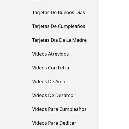
Tarjetas De Buenos Días
Tarjetas De Cumpleaños
Tarjetas Día De La Madre
Videos Atrevidos
Videos Con Letra
Videos De Amor
Videos De Desamor
Videos Para Cumpleaños
Videos Para Dedicar