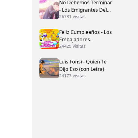
No Debemos Terminar
- Los Emigrantes Del
26731 visitas
Vallenato
Feliz Cumpleaños - Los
Embajadores
24425 visitas
Vallenatos (con Letra)
Luis Fonsi - Quien Te
Dijo Eso (con Letra)
24173 visitas