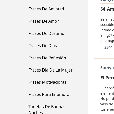
Sé Am
Frases De Amistad
Sé amab
Frases De Amor
sociabl
íntimo 
Frases De Desamor
amig@ 
enemigo
Frases De Dios
2344 
Frases De Reflexión
Samy
p
Frases Dia De La Mujer
El Pe
Frases Motivadoras
El perdó
element
Frases Para Enamorar
No perd
vaso de
Tarjetas De Buenas
tus ene
Noches