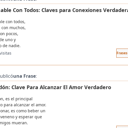
able Con Todos: Claves para Conexiones Verdader
le con todos,
e con muchos,
con pocos,
de uno y
 de nadie.
visitas
Frases
ublicó
una Frase
:
rdón: Clave Para Alcanzar El Amor Verdadero
n, es el principal
o para alcanzar el amor.
onar, es como beber un
 veneno y esperar que
migos mueran.