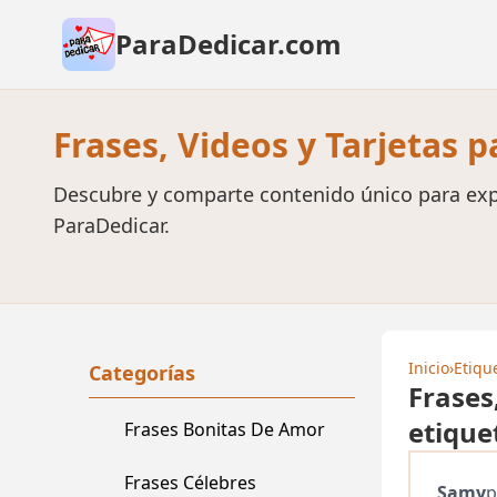
ParaDedicar.com
Frases, Videos y Tarjetas 
Descubre y comparte contenido único para exp
ParaDedicar.
Inicio
›
Etiqu
Categorías
Frases
etique
Frases Bonitas De Amor
Frases Célebres
Samy
p