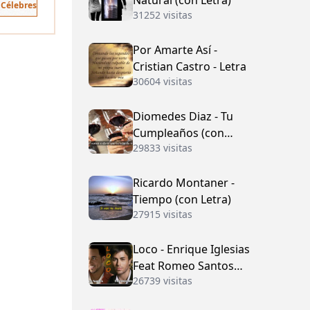
Natural (con Letra)
 Célebres
31252 visitas
Por Amarte Así -
Cristian Castro - Letra
30604 visitas
Diomedes Diaz - Tu
Cumpleaños (con
29833 visitas
Letra)
Ricardo Montaner -
Tiempo (con Letra)
27915 visitas
Loco - Enrique Iglesias
Feat Romeo Santos
26739 visitas
(con Letra)