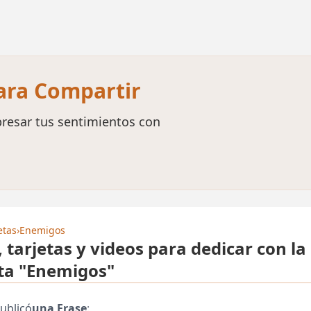
para Compartir
resar tus sentimientos con
etas
›
Enemigos
, tarjetas y videos para dedicar con la
ta "Enemigos"
ublicó
una Frase
: