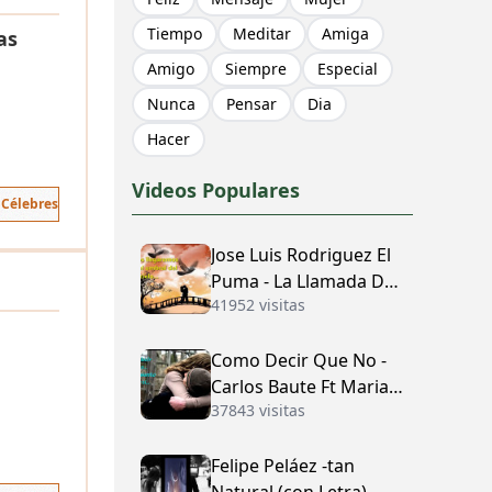
Tiempo
Meditar
Amiga
as
Amigo
Siempre
Especial
Nunca
Pensar
Dia
Hacer
Videos Populares
 Célebres
Jose Luis Rodriguez El
Puma - La Llamada Del
41952 visitas
Amor (con Letra)
Como Decir Que No -
Carlos Baute Ft Maria
37843 visitas
José (con Letra)
Felipe Peláez -tan