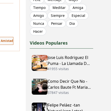
Tiempo
Meditar
Amiga
Amigo
Siempre
Especial
Nunca
Pensar
Dia
Hacer
e Amistad
Videos Populares
Jose Luis Rodriguez El
Puma - La Llamada Del
41955 visitas
Amor (con Letra)
Como Decir Que No -
Carlos Baute Ft Maria
37847 visitas
José (con Letra)
Felipe Peláez -tan