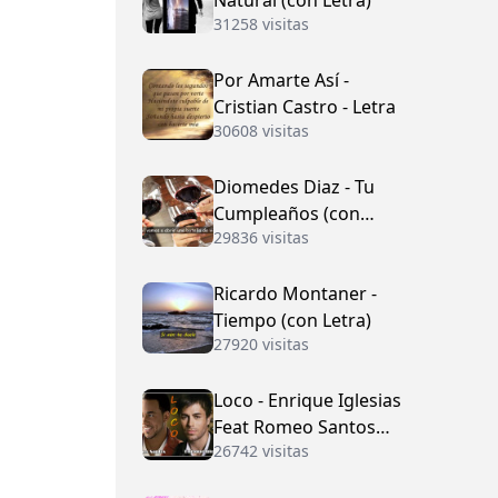
Natural (con Letra)
31258 visitas
Por Amarte Así -
Cristian Castro - Letra
30608 visitas
Diomedes Diaz - Tu
Cumpleaños (con
29836 visitas
Letra)
Ricardo Montaner -
Tiempo (con Letra)
27920 visitas
Loco - Enrique Iglesias
Feat Romeo Santos
26742 visitas
(con Letra)