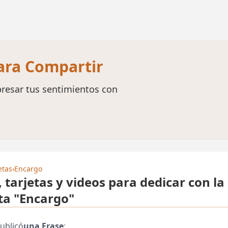
para Compartir
resar tus sentimientos con
etas
›
Encargo
, tarjetas y videos para dedicar con la
ta "Encargo"
ublicó
una Frase
: