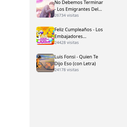
No Debemos Terminar
- Los Emigrantes Del
26734 visitas
Vallenato
Feliz Cumpleaños - Los
Embajadores
24428 visitas
Vallenatos (con Letra)
Luis Fonsi - Quien Te
Dijo Eso (con Letra)
24178 visitas