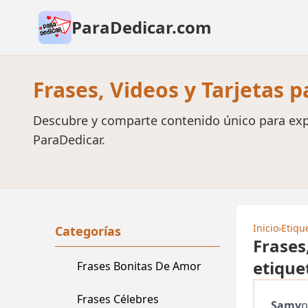
ParaDedicar.com
Frases, Videos y Tarjetas 
Descubre y comparte contenido único para exp
ParaDedicar.
Inicio
›
Etiqu
Categorías
Frases
etique
Frases Bonitas De Amor
Frases Célebres
Samy
p