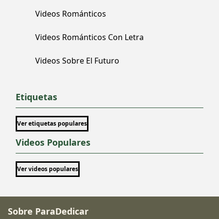
Videos Románticos
Videos Románticos Con Letra
Videos Sobre El Futuro
Etiquetas
Ver etiquetas populares
Videos Populares
Ver videos populares
Sobre ParaDedicar