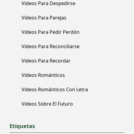
Videos Para Despedirse
Videos Para Parejas
Videos Para Pedir Perdón
Videos Para Reconciliarse
Videos Para Recordar
Videos Románticos
Videos Románticos Con Letra
Videos Sobre El Futuro
Etiquetas