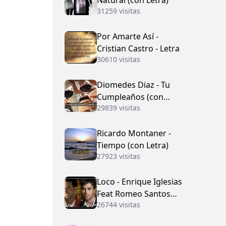
Natural (con Letra)
31259 visitas
Por Amarte Así -
Cristian Castro - Letra
30610 visitas
Diomedes Diaz - Tu
Cumpleaños (con
29839 visitas
Letra)
Ricardo Montaner -
Tiempo (con Letra)
27923 visitas
Loco - Enrique Iglesias
Feat Romeo Santos
26744 visitas
(con Letra)