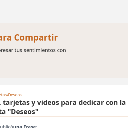
para Compartir
resar tus sentimientos con
etas
›
Deseos
, tarjetas y videos para dedicar con la
ta "Deseos"
ublicó
una Frase
: