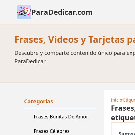
ParaDedicar.com
Frases, Videos y Tarjetas 
Descubre y comparte contenido único para exp
ParaDedicar.
Inicio
›
Etiqu
Categorías
Frases
etique
Frases Bonitas De Amor
Frases Célebres
Samy
p