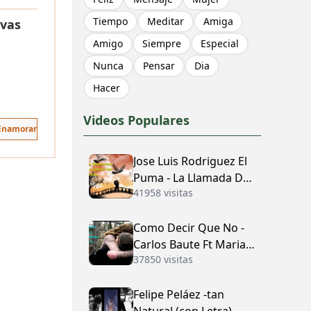
Tiempo
Meditar
Amiga
ivas
Amigo
Siempre
Especial
Nunca
Pensar
Dia
Hacer
Videos Populares
 Enamorar
Jose Luis Rodriguez El
Puma - La Llamada Del
41958 visitas
Amor (con Letra)
Como Decir Que No -
Carlos Baute Ft Maria
37850 visitas
José (con Letra)
Felipe Peláez -tan