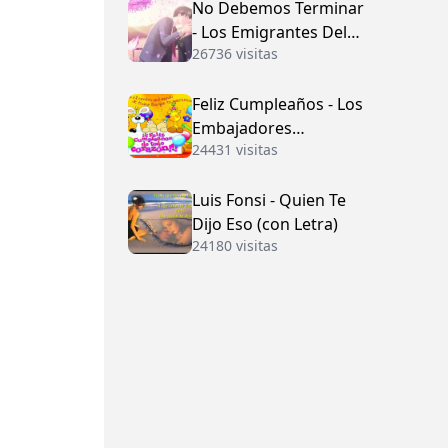
No Debemos Terminar
- Los Emigrantes Del
26736 visitas
Vallenato
Feliz Cumpleaños - Los
Embajadores
24431 visitas
Vallenatos (con Letra)
Luis Fonsi - Quien Te
Dijo Eso (con Letra)
24180 visitas