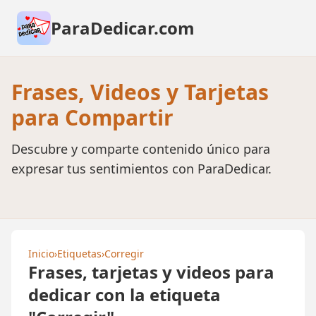
ParaDedicar.com
Frases, Videos y Tarjetas
para Compartir
Descubre y comparte contenido único para
expresar tus sentimientos con ParaDedicar.
Inicio
›
Etiquetas
›
Corregir
Frases, tarjetas y videos para
dedicar con la etiqueta