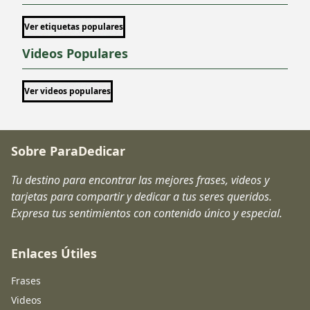
Ver etiquetas populares
Videos Populares
Ver videos populares
Sobre ParaDedicar
Tu destino para encontrar las mejores frases, videos y
tarjetas para compartir y dedicar a tus seres queridos.
Expresa tus sentimientos con contenido único y especial.
Enlaces Útiles
Frases
Videos