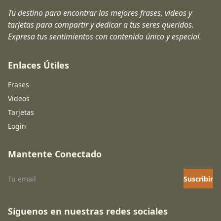
Tu destino para encontrar las mejores frases, videos y
tarjetas para compartir y dedicar a tus seres queridos.
Expresa tus sentimientos con contenido único y especial.
Enlaces Útiles
Frases
Videos
Tarjetas
Login
Mantente Conectado
Suscribir
Síguenos en nuestras redes sociales