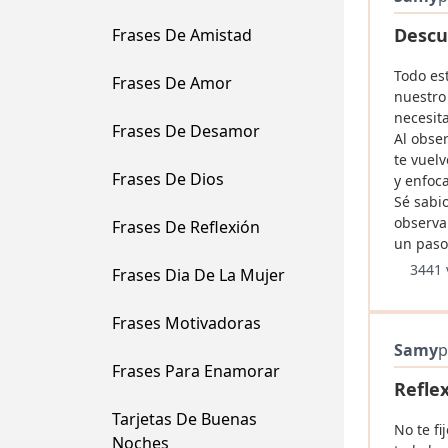
Descu
Frases De Amistad
Todo est
Frases De Amor
nuestro
necesit
Frases De Desamor
Al obser
te vuel
Frases De Dios
y enfoc
Sé sabio
observa
Frases De Reflexión
un paso 
3441 
Frases Dia De La Mujer
Frases Motivadoras
Samy
p
Frases Para Enamorar
Refle
Tarjetas De Buenas
No te fi
Noches