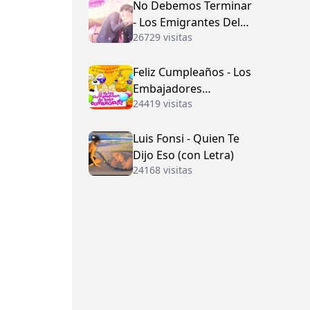
No Debemos Terminar
- Los Emigrantes Del
26729 visitas
Vallenato
Feliz Cumpleaños - Los
Embajadores
24419 visitas
Vallenatos (con Letra)
Luis Fonsi - Quien Te
Dijo Eso (con Letra)
24168 visitas