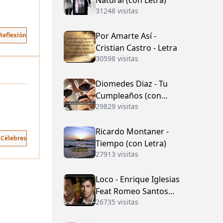
Natural (con Letra)
31248 visitas
Por Amarte Así -
Reflexión
Cristian Castro - Letra
30598 visitas
Diomedes Diaz - Tu
Cumpleaños (con
29829 visitas
Letra)
Ricardo Montaner -
 Célebres
Tiempo (con Letra)
27913 visitas
Loco - Enrique Iglesias
Feat Romeo Santos
26735 visitas
(con Letra)