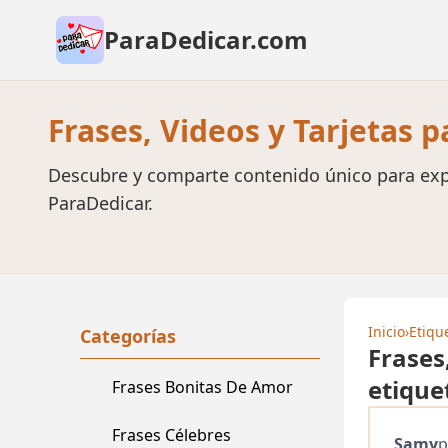
ParaDedicar.com
Frases, Videos y Tarjetas 
Descubre y comparte contenido único para exp
ParaDedicar.
Inicio
›
Etiqu
Categorías
Frases
etique
Frases Bonitas De Amor
Frases Célebres
Samy
p