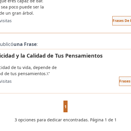
que eres capaz de dar.
sea poco puede ser la
 de un gran árbol.
visitas
Frases De 
ublicó
una Frase
:
icidad y la Calidad de Tus Pensamientos
icidad de tu vida, depende de
dad de tus pensamientos.\"
visitas
Frases
1
3 opciones para dedicar encontradas. Página 1 de 1