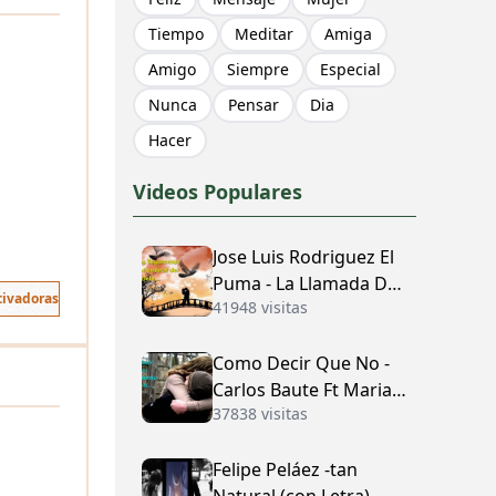
Tiempo
Meditar
Amiga
Amigo
Siempre
Especial
Nunca
Pensar
Dia
Hacer
Videos Populares
Jose Luis Rodriguez El
Puma - La Llamada Del
tivadoras
41948 visitas
Amor (con Letra)
Como Decir Que No -
Carlos Baute Ft Maria
37838 visitas
José (con Letra)
Felipe Peláez -tan