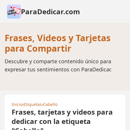
ParaDedicar.com
Frases, Videos y Tarjetas
para Compartir
Descubre y comparte contenido único para
expresar tus sentimientos con ParaDedicar.
Inicio
›
Etiquetas
›
Cabello
Frases, tarjetas y videos para
dedicar con la etiqueta