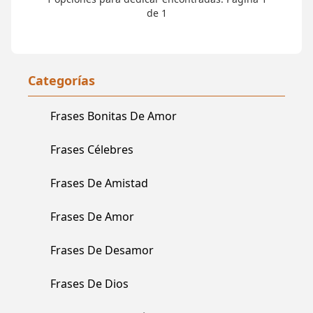
de 1
Categorías
Frases Bonitas De Amor
Frases Célebres
Frases De Amistad
Frases De Amor
Frases De Desamor
Frases De Dios