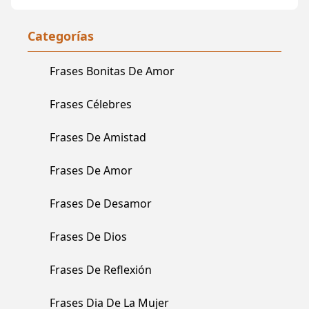
Categorías
Frases Bonitas De Amor
Frases Célebres
Frases De Amistad
Frases De Amor
Frases De Desamor
Frases De Dios
Frases De Reflexión
Frases Dia De La Mujer