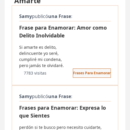
"Amarte"
Samy
publicó
una Frase
:
Frase para Enamorar: Amor como
Delito Inolvidable
Si amarte es delito,
delincuente yo seré,
cumpliré mi condena,
pero jamás te olvidaré.
7783 visitas
Frases Para Enamorar
Samy
publicó
una Frase
:
Frases para Enamorar: Expresa lo
que Sientes
perdón si te busco pero necesito cuidarte,