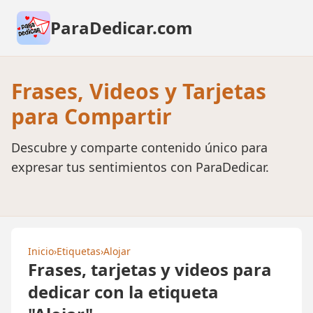
ParaDedicar.com
Frases, Videos y Tarjetas
para Compartir
Descubre y comparte contenido único para
expresar tus sentimientos con ParaDedicar.
Inicio
›
Etiquetas
›
Alojar
Frases, tarjetas y videos para
dedicar con la etiqueta