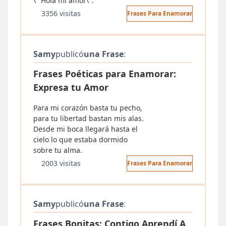
\" Hola mi amor\".
3356 visitas
Frases Para Enamorar
Samy
publicó
una Frase
:
Frases Poéticas para Enamorar:
Expresa tu Amor
Para mi corazón basta tu pecho,
para tu libertad bastan mis alas.
Desde mi boca llegará hasta el
cielo lo que estaba dormido
sobre tu alma.
2003 visitas
Frases Para Enamorar
Samy
publicó
una Frase
:
Frases Bonitas: Contigo Aprendí A