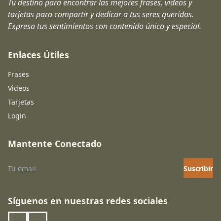
Tu destino para encontrar las mejores frases, videos y
tarjetas para compartir y dedicar a tus seres queridos.
Expresa tus sentimientos con contenido único y especial.
Enlaces Útiles
Frases
Videos
Tarjetas
Login
Mantente Conectado
Suscribir
Síguenos en nuestras redes sociales