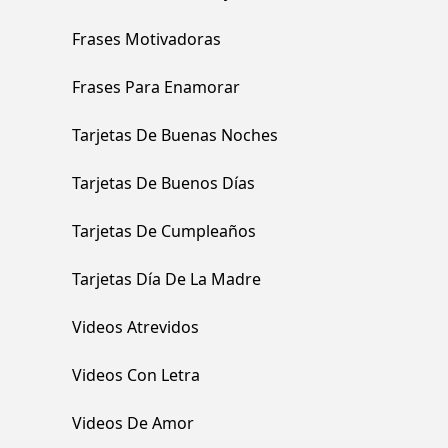
Frases Motivadoras
Frases Para Enamorar
Tarjetas De Buenas Noches
Tarjetas De Buenos Días
Tarjetas De Cumpleaños
Tarjetas Día De La Madre
Videos Atrevidos
Videos Con Letra
Videos De Amor