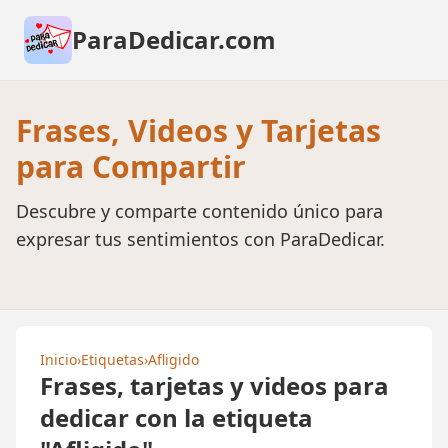
ParaDedicar.com
Frases, Videos y Tarjetas
para Compartir
Descubre y comparte contenido único para
expresar tus sentimientos con ParaDedicar.
Inicio
›
Etiquetas
›
Afligido
Frases, tarjetas y videos para
dedicar con la etiqueta