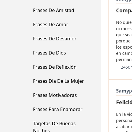
Compa
Frases De Amistad
No quie
Frases De Amor
ni mi e
que sea
Frases De Desamor
porque 
los espo
Frases De Dios
en camb
permane
Frases De Reflexión
2456 
Frases Dia De La Mujer
Samy
p
Frases Motivadoras
Felici
Frases Para Enamorar
En la vi
persona
Tarjetas De Buenas
acabar c
Noches