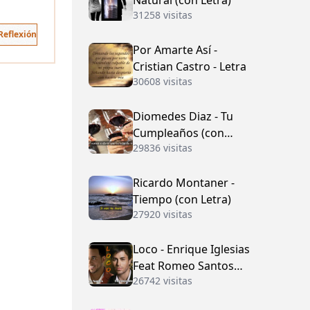
Natural (con Letra)
31258 visitas
Reflexión
Por Amarte Así -
Cristian Castro - Letra
30608 visitas
Diomedes Diaz - Tu
Cumpleaños (con
29836 visitas
Letra)
Ricardo Montaner -
Tiempo (con Letra)
27920 visitas
Loco - Enrique Iglesias
Feat Romeo Santos
26742 visitas
(con Letra)