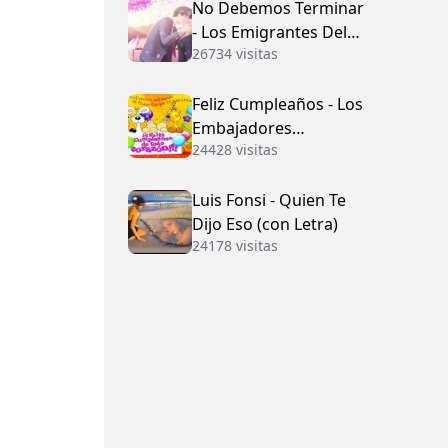
No Debemos Terminar
- Los Emigrantes Del
26734 visitas
Vallenato
Feliz Cumpleaños - Los
Embajadores
24428 visitas
Vallenatos (con Letra)
Luis Fonsi - Quien Te
Dijo Eso (con Letra)
24178 visitas