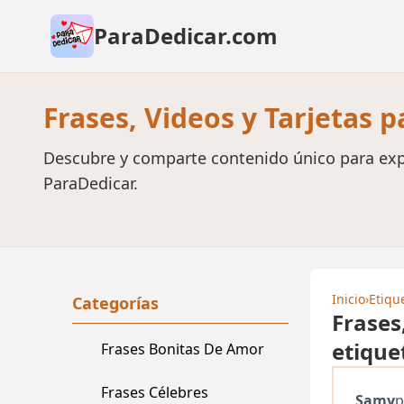
ParaDedicar.com
Frases, Videos y Tarjetas 
Descubre y comparte contenido único para exp
ParaDedicar.
Inicio
›
Etiqu
Categorías
Frases
etique
Frases Bonitas De Amor
Frases Célebres
Samy
p