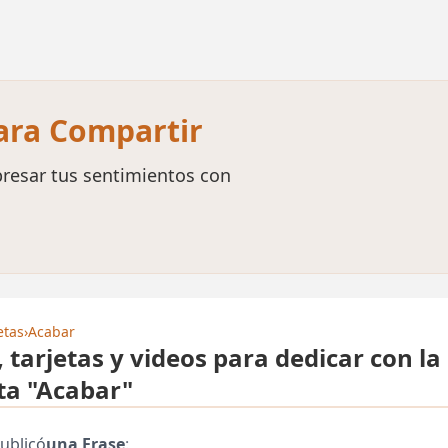
para Compartir
resar tus sentimientos con
etas
›
Acabar
, tarjetas y videos para dedicar con la
ta "Acabar"
ublicó
una Frase
: