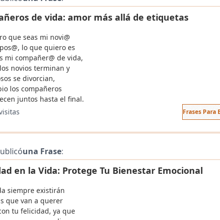
ñeros de vida: amor más allá de etiquetas
ro que seas mi novi@
spos@, lo que quiero es
s mi compañer@ de vida,
los novios terminan y
sos se divorcian,
io los compañeros
cen juntos hasta el final.
visitas
Frases Para
ublicó
una Frase
:
dad en la Vida: Protege Tu Bienestar Emocional
da siempre existirán
s que van a querer
on tu felicidad, ya que