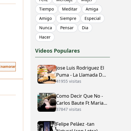
Tiempo
Meditar
Amiga
Amigo
Siempre
Especial
Nunca
Pensar
Dia
Hacer
Videos Populares
 Enamorar
Jose Luis Rodriguez El
Puma - La Llamada Del
41955 visitas
Amor (con Letra)
Como Decir Que No -
Carlos Baute Ft Maria
37847 visitas
José (con Letra)
Felipe Peláez -tan