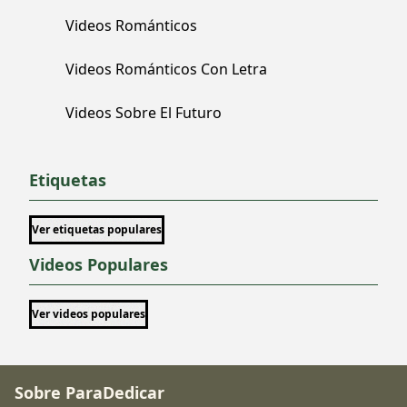
Videos Románticos
Videos Románticos Con Letra
Videos Sobre El Futuro
Etiquetas
Ver etiquetas populares
Videos Populares
Ver videos populares
Sobre ParaDedicar