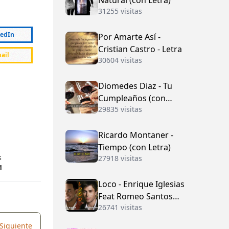
Natural (con Letra)
31255 visitas
kedIn
Por Amarte Así -
Cristian Castro - Letra
ail
30604 visitas
Diomedes Diaz - Tu
Cumpleaños (con
29835 visitas
Letra)
Ricardo Montaner -
Tiempo (con Letra)
s
27918 visitas
1
Loco - Enrique Iglesias
Feat Romeo Santos
26741 visitas
(con Letra)
Siguiente