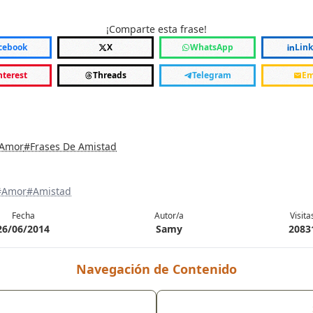
¡Comparte esta frase!
cebook
X
WhatsApp
Lin
nterest
Threads
Telegram
Em
 Amor
#Frases De Amistad
#Amor
#Amistad
Fecha
Autor/a
Visita
26/06/2014
Samy
2083
Navegación de Contenido