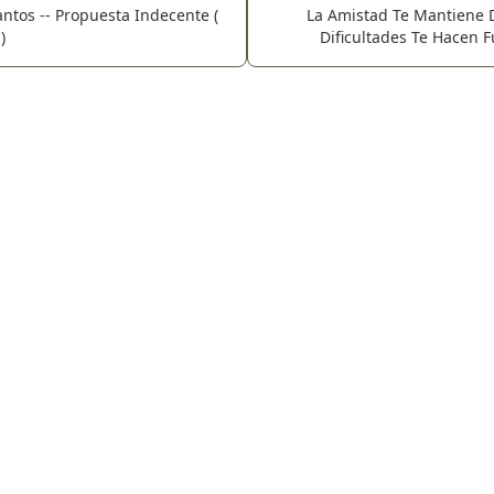
ntos -- Propuesta Indecente (
La Amistad Te Mantiene D
)
Dificultades Te Hacen F
Errores Te Hacen Humano Y
Pero Solo La Fe En Dios T