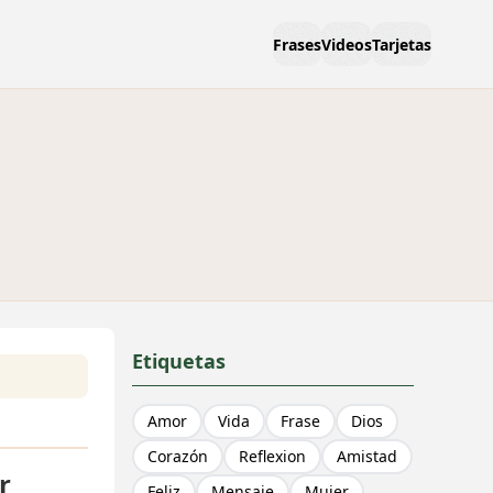
Frases
Videos
Tarjetas
Etiquetas
Amor
Vida
Frase
Dios
Corazón
Reflexion
Amistad
r
Feliz
Mensaje
Mujer