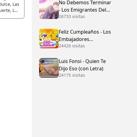
No Debemos Terminar
ulce, Las
- Los Emigrantes Del
uerte, Los
 Humilde,
26733 visitas
Vallenato
e Mantiene
Firme.!!
Feliz Cumpleaños - Los
Embajadores
24426 visitas
Vallenatos (con Letra)
Luis Fonsi - Quien Te
Dijo Eso (con Letra)
24175 visitas