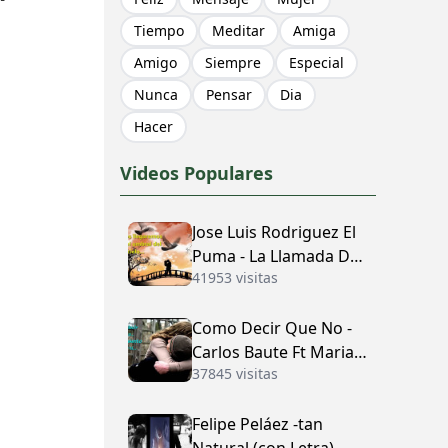
Tiempo
Meditar
Amiga
Amigo
Siempre
Especial
Nunca
Pensar
Dia
Hacer
Videos Populares
Jose Luis Rodriguez El
Puma - La Llamada Del
41953 visitas
Amor (con Letra)
Como Decir Que No -
Carlos Baute Ft Maria
37845 visitas
José (con Letra)
Felipe Peláez -tan