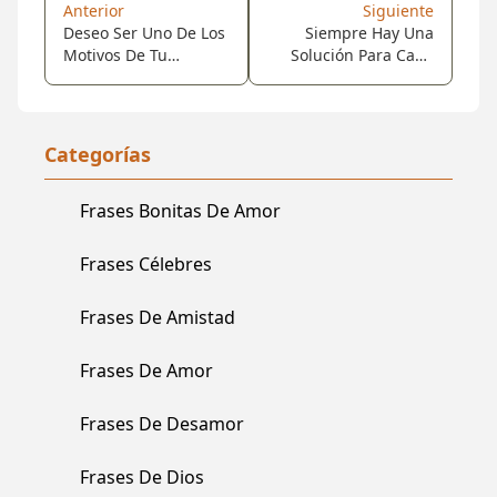
Anterior
Siguiente
Deseo Ser Uno De Los
Siempre Hay Una
Motivos De Tu
Solución Para Cada
Sonrisa, Un
Problema, Una
Pensamiento De Tu
Sonrisa Para Cada
Mente Durante La
Lágrima Y Un Abrazo
Mañana, Y Un Lindo
Para Cada Tristeza...
Categorías
Recuerdo Antes De
Dormir. Te Quiero
Frases Bonitas De Amor
Demasiado.!
Frases Célebres
Frases De Amistad
Frases De Amor
Frases De Desamor
Frases De Dios