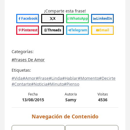
¡Comparte esta frase!
Facebook
X
WhatsApp
LinkedIn
Pinterest
Threads
Telegram
Email
Categorías:
#Frases De Amor
Etiquetas:
#Vida
#Amor
#Frase
#Linda
#Hablar
#Momento
#Decirte
#Contarte
#Noticia
#Minuto
#Pienso
Fecha
Autor/a
Visitas
13/08/2015
Samy
4536
Navegación de Contenido