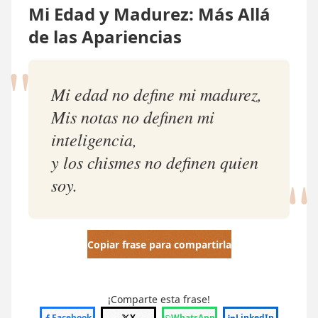
Mi Edad y Madurez: Más Allá
de las Apariencias
"
Mi edad no define mi madurez,
Mis notas no definen mi
inteligencia,
"
y los chismes no definen quien
soy.
Copiar frase para compartirla
¡Comparte esta frase!
Facebook
X
WhatsApp
LinkedIn