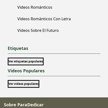
Videos Románticos
Videos Románticos Con Letra
Videos Sobre El Futuro
Etiquetas
Ver etiquetas populares
Videos Populares
Ver videos populares
Sobre ParaDedicar