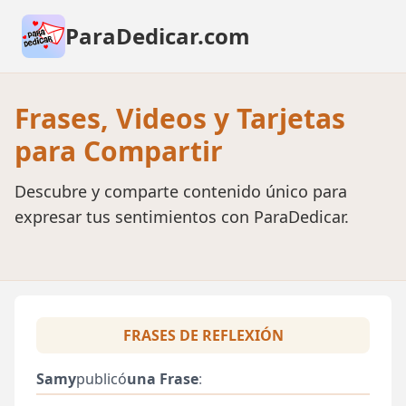
ParaDedicar.com
Frases, Videos y Tarjetas
para Compartir
Descubre y comparte contenido único para
expresar tus sentimientos con ParaDedicar.
FRASES DE REFLEXIÓN
Samy
publicó
una Frase
: