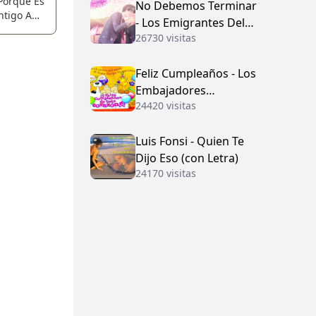
Porque Es
No Debemos Terminar
ntigo Aun
- Los Emigrantes Del
Tu Riqueza
26730 visitas
Vallenato
Se Acabe.
Feliz Cumpleaños - Los
Embajadores
24420 visitas
Vallenatos (con Letra)
Luis Fonsi - Quien Te
Dijo Eso (con Letra)
24170 visitas