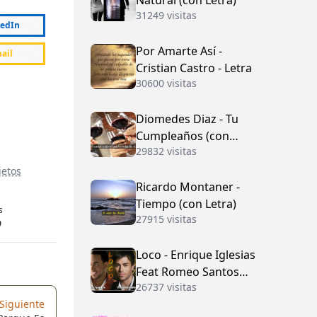
Natural (con Letra)
31249 visitas
kedIn
Por Amarte Así -
ail
Cristian Castro - Letra
30600 visitas
Diomedes Diaz - Tu
Cumpleaños (con
29832 visitas
Letra)
etos
Ricardo Montaner -
Tiempo (con Letra)
s
27915 visitas
9
Loco - Enrique Iglesias
Feat Romeo Santos
26737 visitas
(con Letra)
Siguiente