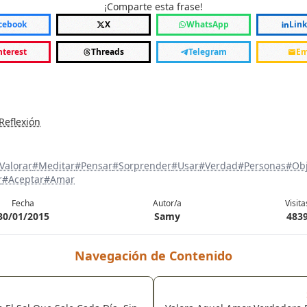
¡Comparte esta frase!
cebook
X
WhatsApp
Lin
nterest
Threads
Telegram
Em
Reflexión
Valorar
#Meditar
#Pensar
#Sorprender
#Usar
#Verdad
#Personas
#Obj
r
#Aceptar
#Amar
Fecha
Autor/a
Visita
30/01/2015
Samy
483
Navegación de Contenido