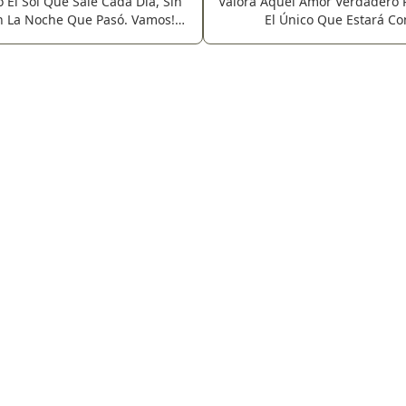
El Sol Que Sale Cada Día, Sin
Valora Aquel Amor Verdadero 
n La Noche Que Pasó. Vamos!!
El Único Que Estará Co
... Porque La Luz Del Sol Está
Cuando Tu Belleza Física Y 