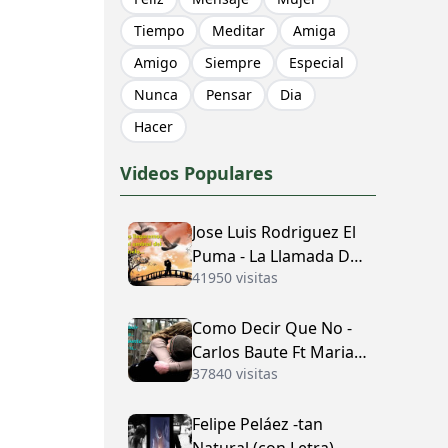
Tiempo
Meditar
Amiga
Amigo
Siempre
Especial
Nunca
Pensar
Dia
Hacer
Videos Populares
Jose Luis Rodriguez El
Puma - La Llamada Del
41950 visitas
Amor (con Letra)
Como Decir Que No -
Carlos Baute Ft Maria
37840 visitas
José (con Letra)
Felipe Peláez -tan