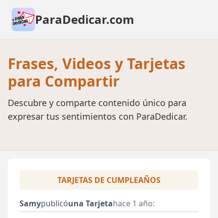
ParaDedicar.com
Frases, Videos y Tarjetas
para Compartir
Descubre y comparte contenido único para
expresar tus sentimientos con ParaDedicar.
TARJETAS DE CUMPLEAÑOS
Samy
publicó
una Tarjeta
hace 1 año: