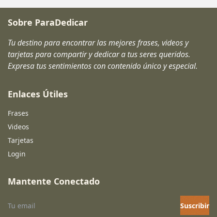
Sobre ParaDedicar
Tu destino para encontrar las mejores frases, videos y
tarjetas para compartir y dedicar a tus seres queridos.
Expresa tus sentimientos con contenido único y especial.
Enlaces Útiles
Frases
Videos
Tarjetas
Login
Mantente Conectado
Suscribir