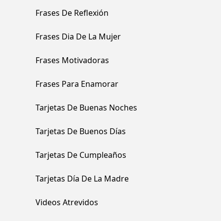
Frases De Reflexión
Frases Dia De La Mujer
Frases Motivadoras
Frases Para Enamorar
Tarjetas De Buenas Noches
Tarjetas De Buenos Días
Tarjetas De Cumpleaños
Tarjetas Día De La Madre
Videos Atrevidos