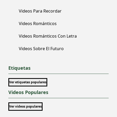
Videos Para Recordar
Videos Románticos
Videos Románticos Con Letra
Videos Sobre El Futuro
Etiquetas
Ver etiquetas populares
Videos Populares
Ver videos populares