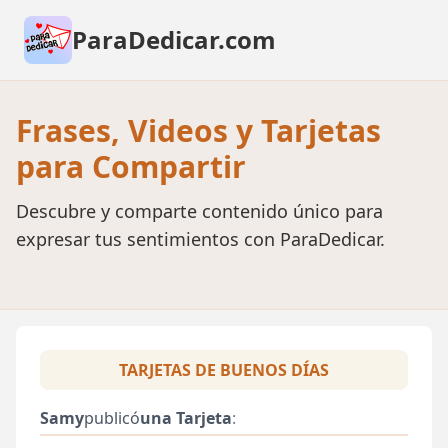
ParaDedicar.com
Frases, Videos y Tarjetas
para Compartir
Descubre y comparte contenido único para
expresar tus sentimientos con ParaDedicar.
TARJETAS DE BUENOS DÍAS
Samy
publicó
una Tarjeta
: