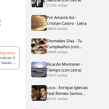
Natural (con Letra)
31255 visitas
Por Amarte Así -
s
Cristian Castro - Letra
0
30604 visitas
Diomedes Diaz - Tu
Cumpleaños (con
29834 visitas
Letra)
Siguiente
Bendicen Ó
 Salvan Ó
Ricardo Montaner -
ndenan...
Tiempo (con Letra)
27917 visitas
Loco - Enrique Iglesias
Feat Romeo Santos
26741 visitas
(con Letra)