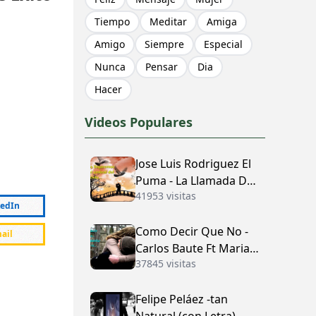
Tiempo
Meditar
Amiga
Amigo
Siempre
Especial
Nunca
Pensar
Dia
Hacer
Videos Populares
Jose Luis Rodriguez El
Puma - La Llamada Del
41953 visitas
Amor (con Letra)
kedIn
Como Decir Que No -
ail
Carlos Baute Ft Maria
37845 visitas
José (con Letra)
Felipe Peláez -tan