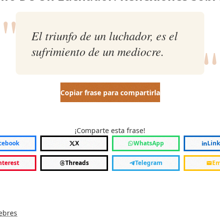
"
"
El triunfo de un luchador, es el
sufrimiento de un mediocre.
Copiar frase para compartirla
¡Comparte esta frase!
cebook
X
WhatsApp
Lin
nterest
Threads
Telegram
Em
ebres