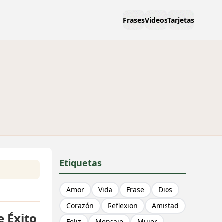
Frases
Videos
Tarjetas
Etiquetas
Amor
Vida
Frase
Dios
Corazón
Reflexion
Amistad
e Éxito
Feliz
Mensaje
Mujer