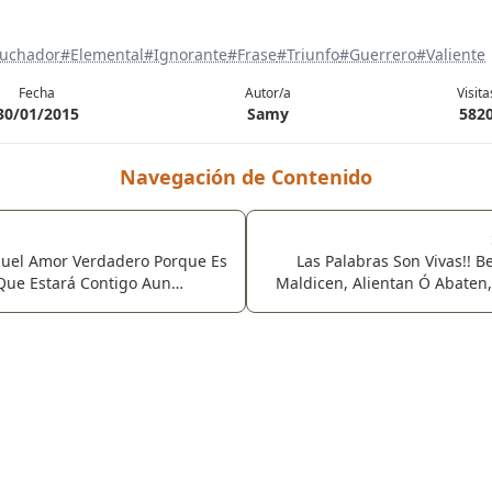
uchador
#Elemental
#Ignorante
#Frase
#Triunfo
#Guerrero
#Valiente
Fecha
Autor/a
Visita
30/01/2015
Samy
582
Navegación de Contenido
quel Amor Verdadero Porque Es
Las Palabras Son Vivas!! 
 Que Estará Contigo Aun
Maldicen, Alientan Ó Abaten,
 Belleza Física Y Tu Riqueza
Co
.