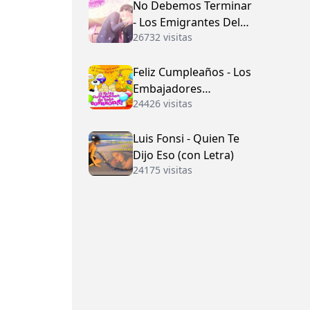
No Debemos Terminar
- Los Emigrantes Del
26732 visitas
Vallenato
Feliz Cumpleaños - Los
Embajadores
24426 visitas
Vallenatos (con Letra)
Luis Fonsi - Quien Te
Dijo Eso (con Letra)
24175 visitas