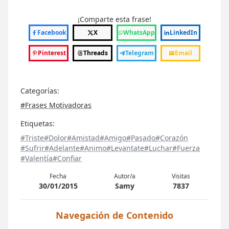
¡Comparte esta frase!
Facebook
X
WhatsApp
LinkedIn
Pinterest
Threads
Telegram
Email
Categorías:
#Frases Motivadoras
Etiquetas:
#Triste
#Dolor
#Amistad
#Amigo
#Pasado
#Corazón
#Sufrir
#Adelante
#Animo
#Levantate
#Luchar
#Fuerza
#Valentía
#Confiar
Fecha
Autor/a
Visitas
30/01/2015
Samy
7837
Navegación de Contenido