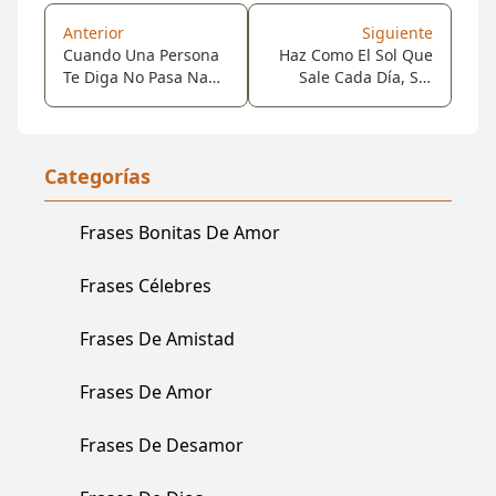
Anterior
Siguiente
Cuando Una Persona
Haz Como El Sol Que
Te Diga No Pasa Nada
Sale Cada Día, Sin
Abrázala, Quizá Sea
Pensar En La Noche
Cuando Más Te
Que Pasó. Vamos!!
Necesita...
Levántate... Porque La
Luz Del Sol Está
Categorías
Afuera.!
Frases Bonitas De Amor
Frases Célebres
Frases De Amistad
Frases De Amor
Frases De Desamor