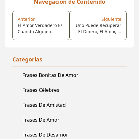
Navegación de Contenido
Anterior
Siguiente
El Amor Verdadero Es
Uno Puede Recuperar
Cuando Alguien
El Dinero, El Amor, El
Acepta Tu Pasado Sin
Prestigio O Cualquier
Juzgarte, Tu Presente
Cosa Que Hayas
Sin Cambiarte Y Tu
Perdido... Menos El
Futuro Sin Limitarte.
Tiempo.
Categorías
Frases Bonitas De Amor
Frases Célebres
Frases De Amistad
Frases De Amor
Frases De Desamor