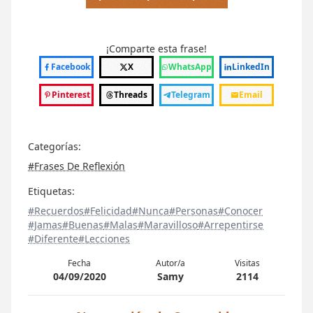
¡Comparte esta frase!
Facebook
X
WhatsApp
LinkedIn
Pinterest
Threads
Telegram
Email
Categorías:
#Frases De Reflexión
Etiquetas:
#Recuerdos
#Felicidad
#Nunca
#Personas
#Conocer
#Jamas
#Buenas
#Malas
#Maravilloso
#Arrepentirse
#Diferente
#Lecciones
Fecha
Autor/a
Visitas
04/09/2020
Samy
2114