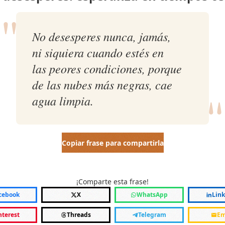
"
No desesperes nunca, jamás,
ni siquiera cuando estés en
las peores condiciones, porque
"
de las nubes más negras, cae
agua limpia.
Copiar frase para compartirla
¡Comparte esta frase!
cebook
X
WhatsApp
Lin
nterest
Threads
Telegram
Em