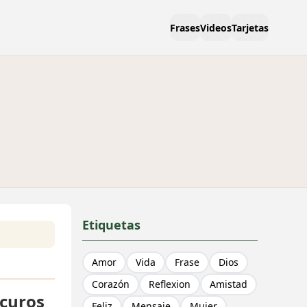
Frases
Videos
Tarjetas
Etiquetas
Amor
Vida
Frase
Dios
Corazón
Reflexion
Amistad
scuros
Feliz
Mensaje
Mujer