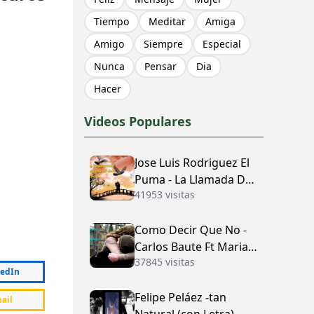
Tiempo
Meditar
Amiga
Amigo
Siempre
Especial
Nunca
Pensar
Dia
Hacer
Videos Populares
Jose Luis Rodriguez El
Puma - La Llamada Del
41953 visitas
Amor (con Letra)
Como Decir Que No -
Carlos Baute Ft Maria
37845 visitas
José (con Letra)
kedIn
Felipe Peláez -tan
ail