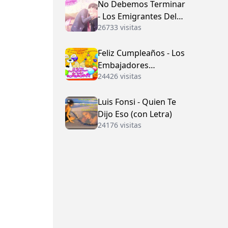
No Debemos Terminar
- Los Emigrantes Del
26733 visitas
Vallenato
Feliz Cumpleaños - Los
Embajadores
24426 visitas
Vallenatos (con Letra)
Luis Fonsi - Quien Te
Dijo Eso (con Letra)
24176 visitas