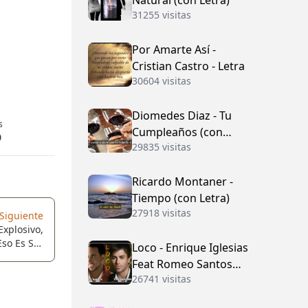
Natural (con Letra)
31255 visitas
Por Amarte Así -
Cristian Castro - Letra
30604 visitas
Diomedes Diaz - Tu
s
Cumpleaños (con
0
29835 visitas
Letra)
Ricardo Montaner -
Tiempo (con Letra)
27918 visitas
Siguiente
Explosivo,
Eso Es Ser
Loco - Enrique Iglesias
ntrolar Tu
Feat Romeo Santos
o Y Dar Tu
26741 visitas
(con Letra)
De Nadie.