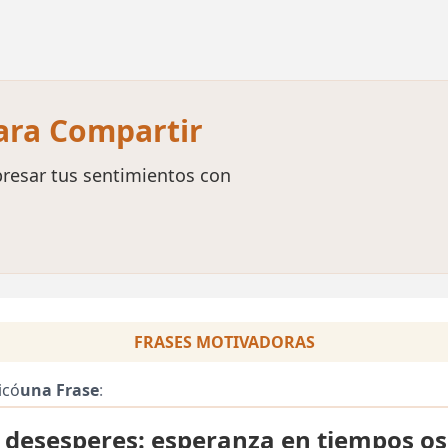
para Compartir
resar tus sentimientos con
FRASES MOTIVADORAS
icó
una Frase
:
desesperes: esperanza en tiempos o