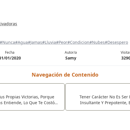
tivadoras
#Nunca
#Agua
#Jamas
#Lluvia
#Peor
#Condicion
#Nubes
#Desespero
Fecha
Autor/a
Visita
31/01/2020
Samy
329
Navegación de Contenido
us Propias Victorias, Porque
Tener Carácter No Es Ser 
s Entiende, Lo Que Te Costó
Insultante Y Prepotente, 
as.
Egoísta. Tener Carácter Es Co
Interior Para Hablar Clar
Opinión Sin Pasar Por Encima 