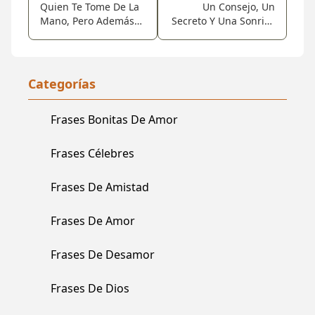
Quien Te Tome De La
Un Consejo, Un
Mano, Pero Además
Secreto Y Una Sonrisa
Toque Tu Corazón, Te
Hacen Una Amistad;
Brindará Amistad
Sigue El Consejo,
Verdadera... Casi
Guarda El Secreto, Y
Nunca Pensamos En
Cuando Sientas
Categorías
Lo Que Tenemos, Solo
Ganas De Llorar...
En Aquello Que Nos
Sonríe, Y Sabrás Que
Frases Bonitas De Amor
Falta.
Tienes A Alguien En
Quien Confiar. ¡cuenta
Conmigo Siempre!
Frases Célebres
Frases De Amistad
Frases De Amor
Frases De Desamor
Frases De Dios