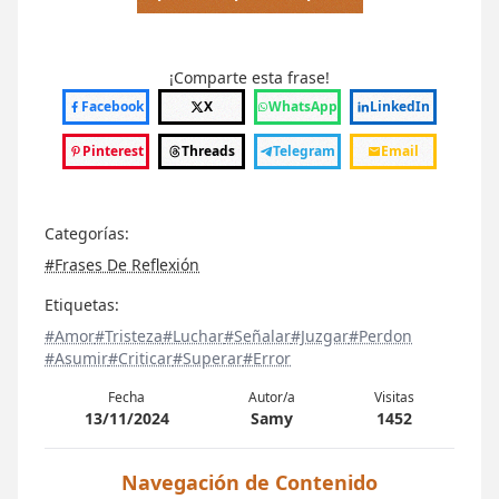
¡Comparte esta frase!
Facebook
X
WhatsApp
LinkedIn
Pinterest
Threads
Telegram
Email
Categorías:
#Frases De Reflexión
Etiquetas:
#Amor
#Tristeza
#Luchar
#Señalar
#Juzgar
#Perdon
#Asumir
#Criticar
#Superar
#Error
Fecha
Autor/a
Visitas
13/11/2024
Samy
1452
Navegación de Contenido