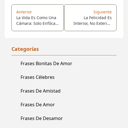
Anterior
Siguiente
La Vida Es Como Una
La Felicidad Es
Cámara: Solo Enfócate
Interior, No Exterior,
En Lo Que Es
Por Eso, No Depende
Importante, Captura
De Lo Que Tenemos
Los Buenos
Sino De Lo Que
Momentos, Saca Del
Somos.
Categorías
Negativo Un
Aprendizaje Revelado,
Frases Bonitas De Amor
Y Si Las Cosas No
Salen Como
Deseabas, Intenta
Frases Célebres
Una Nueva Toma.
Frases De Amistad
Frases De Amor
Frases De Desamor