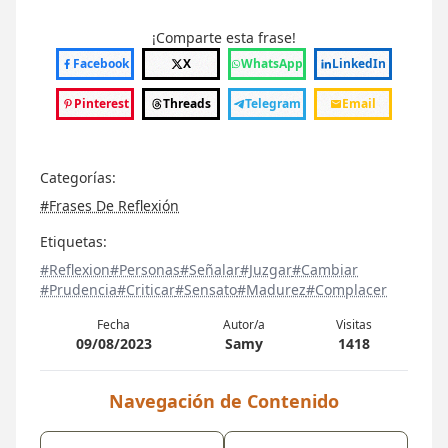
¡Comparte esta frase!
Facebook
X
WhatsApp
LinkedIn
Pinterest
Threads
Telegram
Email
Categorías:
#Frases De Reflexión
Etiquetas:
#Reflexion
#Personas
#Señalar
#Juzgar
#Cambiar
#Prudencia
#Criticar
#Sensato
#Madurez
#Complacer
Fecha
Autor/a
Visitas
09/08/2023
Samy
1418
Navegación de Contenido