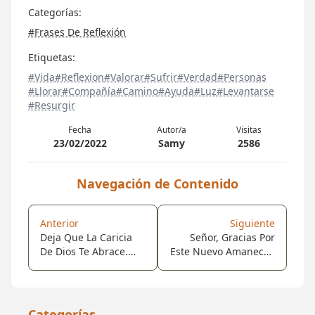
Categorías:
#Frases De Reflexión
Etiquetas:
#Vida
#Reflexion
#Valorar
#Sufrir
#Verdad
#Personas
#Llorar
#Compañía
#Camino
#Ayuda
#Luz
#Levantarse
#Resurgir
Fecha
Autor/a
Visitas
23/02/2022
Samy
2586
Navegación de Contenido
Anterior
Siguiente
Deja Que La Caricia
Señor, Gracias Por
De Dios Te Abrace.
Este Nuevo Amanecer,
Buenos Días.
Concédeme La
Gracias De Ser Una
Mejor Persona Hoy Y
Siempre. Que Todos
Categorías