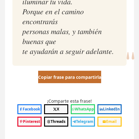
iluminar tu vida.
Porque en el camino
encontrarás
personas malas, y también
"
buenas que
te ayudarán a seguir adelante.
Copiar frase para compartirla
¡Comparte esta frase!
Facebook
X
WhatsApp
LinkedIn
Pinterest
Threads
Telegram
Email