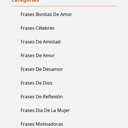
Mis Pasos Sean
Guiados Por Ti. Te
Frases Bonitas De Amor
Amo Señor Y Te
Necesito Cada Día
Más. Protege De Todo
Frases Célebres
Mal Y Peligro A Mis
Seres Queridos, A Mi
Frases De Amistad
Familia Y A Mí. (amén)
Frases De Amor
Frases De Desamor
Frases De Dios
Frases De Reflexión
Frases Dia De La Mujer
Frases Motivadoras